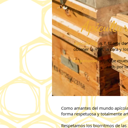
Apicultur
Apicultura.
n. f. El arte de
obtener la miel, la cera y l
Respetuosa.
adj. Que muest
caso por la
Como amantes del mundo apícola y
forma respetuosa y totalmente art
Respetamos los biorritmos de las 