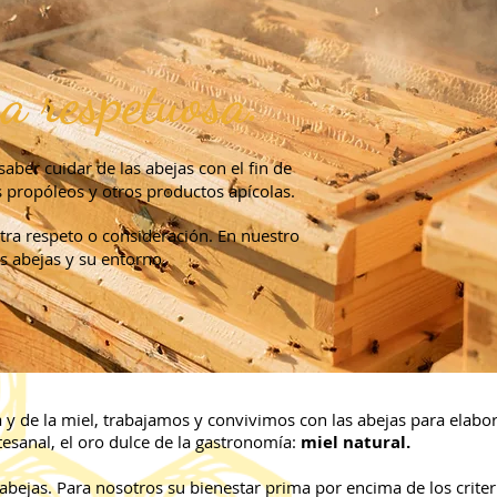
a respetuosa.
 saber cuidar de las abejas con el fin de
os propóleos y otros productos apícolas.
ra respeto o consideración. En nuestro
s abejas y su entorno.
 de la miel, trabajamos y convivimos con las abejas para elabor
esanal, el oro dulce de la gastronomía:
miel natural.
abejas. Para nosotros su bienestar prima por encima de los criter