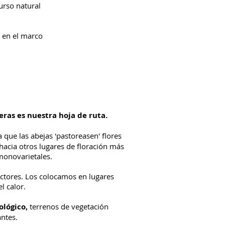
urso natural
en el marco
feras es nuestra hoja de ruta.
 que las abejas 'pastoreasen' flores
hacia otros lugares de floración más
 monovarietales.
actores. Los colocamos en lugares
l calor.
ológico,
terrenos de vegetación
antes.