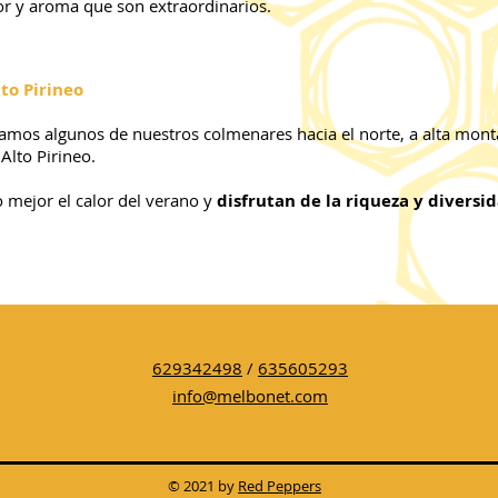
or y aroma que son extraordinarios.
to Pirineo
damos algunos de nuestros colmenares hacia el norte, a alta mont
Alto Pirineo.
o mejor el calor del verano y
disfrutan de la riqueza y diversid
629342498
/
635605293
info@melbonet.com
© 2021 by
Red Peppers