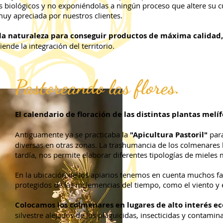
s biológicos y no exponiéndolas a ningún proceso que altere su c
uy apreciada por nuestros clientes.
a naturaleza para conseguir productos de máxima calidad,
ende la integración del territorio.
Pastoreando las flores.
El calendario de floración de las distintas plantas melí
Antiguamente ya se practicaba la
"Apicultura Pastoril"
para
diversas en otras zonas. La trashumancia de los colmenares 
tardía, nos permite elaborar diferentes tipologías de mieles
En la ubicación de los apiarios tenemos en cuenta muchos f
protegidos de las inclemencias del tiempo, como el viento y e
Colocamos los colmenares en lugares de alto interés ec
silvestre alejados de los plaguicidas, insecticidas y contamin