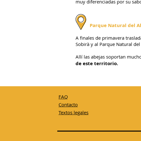
muy diferenciadas por su sab
Parque Natural del Al
A finales de primavera trasla
Sobirà y al Parque Natural del 
Allí las abejas soportan much
de este territorio.
FAQ
C
ontacto
T
e
xtos legales