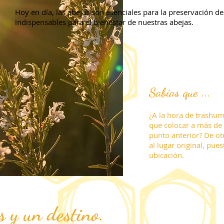
Hoy en día, las abejas son esenciales para la preservación del
indispensables para el bienestar de nuestras abejas.
Sabías que ...
¿A la hora de trashum
que colocar a más de 
punto anterior? De ot
al lugar original, pu
ubicación.
os y un destino.