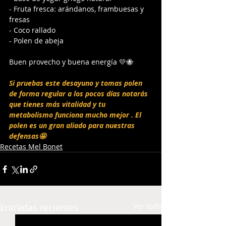
- Fruta fresca: arándanos, frambuesas y 
fresas
- Coco rallado
- Polen de abeja
Buen provecho y buena energía 💛🐝
Si pruebas este desayuno y tomas polen 
de forma regular a los pocos días notarás 
que tienes más vitalidad y tu 
metabolismo funciona mucho mejor . El 
polen es un gran aliado para nuestras 
defensas🤩
Recetas Mel Bonet
Entradas recientes
Ver todo