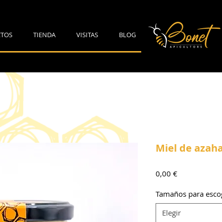
TOS
TIENDA
VISITAS
BLOG
Miel de azah
Precio
0,00 €
Tamaños para esco
Elegir