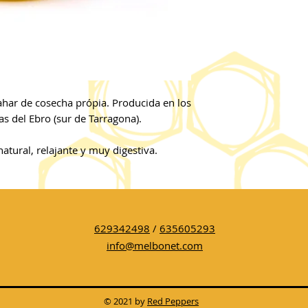
har de cosecha própia. Producida en los
s del Ebro (sur de Tarragona).
atural, relajante y muy digestiva.
629342498
/
635605293
info@melbonet.com
© 2021 by
Red Peppers