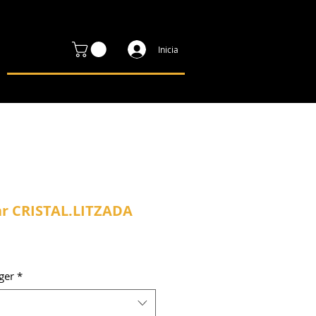
Inicia
ar CRISTAL.LITZADA
ger
*