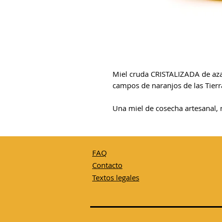
Miel cruda CRISTALIZADA de aza
campos de naranjos de las Tierra
Una miel de cosecha artesanal, n
FAQ
C
ontacto
T
e
xtos legales