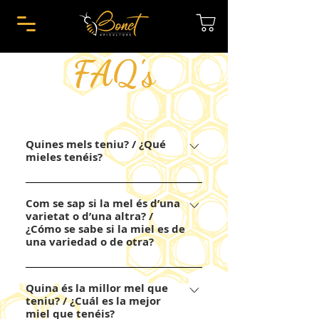
FAQ's
Quines mels teniu? / ¿Qué
mieles tenéis?
Actualment produïm fins a 9
Com se sap si la mel és d’una
varietats de mel. Mel de romaní, de
varietat o d’una altra? /
farigola, de taronger, d’espígol, de
¿Cómo se sabe si la miel es de
bruc blanc, d’alzina, d’avet, de mil
una variedad o de otra?
flors i d’alta muntanya. ____
La varietat de la mel vindrà donada
Actualmente producimos hasta 9
Quina és la millor mel que
per les flors que majoritàriament
variedades de miel. Miel de
teniu? / ¿Cuál es la mejor
pasturin les abelles. O sigui, el
romero, de tomillo, de naranjo, de
miel que tenéis?