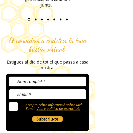
junts.
Et convidem a endolcir la teva
bústia virtual.
Estigues al dia de tot el que passa a
casa
nostra.
Accepto rebre informació sobre Mel
Bonet.
Veure política de privacitat.
Subscriu-te