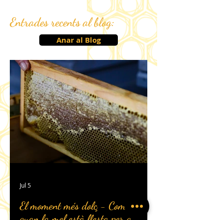
Entrades recents al blog:
Anar al Blog
Jul 5
El moment més dolç - Com sabem
quan la mel està llesta per a