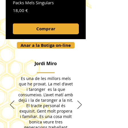
Packs Mels Singulars
Mel de farigola amb Gin
Preu
Preu
18,00 €
5,85 €
Comprar
Anar a la Botiga on-line
Jordi Miro
Es una de les millors mels
que he provat. La mel d'avet
i taronger es la que
consumeixo. L'avet matí amb
dejú i la de taronger a la nit.
El tracte personal és
exquisit. Gent molt propera
i familiar. Es una cosa molt
bonica veure tres
generacions treballant