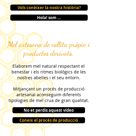
Vols conèixer la nostra història?
Hola! som ...
Mel artesana de collita pròpia i
productes derivats.
Elaborem mel natural respectant el
benestar i els ritmes biològics de les
nostres abelles i el seu entorn.
Mitjançant un procés de producció
artesanal aconseguim diferents
tipologies de mel crua de gran qualitat.
No et perdis aquest vídeo
Coneix el procés de producció